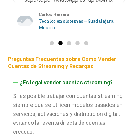
P
N
r
e
Carlos Herrera
e
x
Técnico en sistemas – Guadalajara,
v
México
t
i
o
u
Preguntas Frecuentes sobre Cómo Vender
s
Cuentas de Streaming y Recargas
¿Es legal vender cuentas streaming?
Sí, es posible trabajar con cuentas streaming
siempre que se utilicen modelos basados en
servicios, activaciones y distribución digital,
evitando la reventa directa de cuentas
creadas.