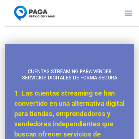
Ir
Me
al
contenido
pri
CUENTAS STREAMING PARA VENDER
SERVICIOS DIGITALES DE FORMA SEGURA
1. Las cuentas streaming se han
convertido en una alternativa digital
para tiendas, emprendedores y
vendedores independientes que
buscan ofrecer servicios de