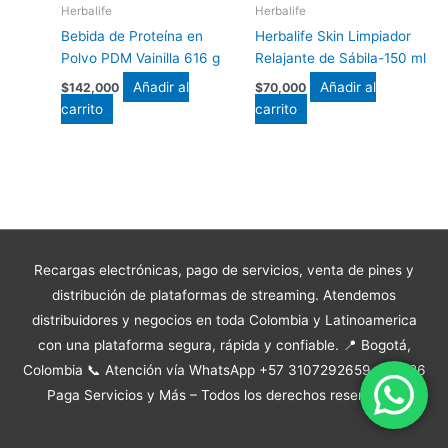
Herbalife
Herbalife
Bebida de Proteína en
Herbalife Skin Limpiador
Polvo PDM Vainilla 616 g
Relajante de Sábila-150 ml
Añadir al
Añadir al
$
142,000
$
70,000
carrito
carrito
Recargas electrónicas, pago de servicios, venta de pines y
distribución de plataformas de streaming. Atendemos
distribuidores y negocios en toda Colombia y Latinoamerica
con una plataforma segura, rápida y confiable. 📍 Bogotá,
Colombia 📞 Atención vía WhatsApp +57 3107292659 © 2026
Paga Servicios y Más – Todos los derechos reservados