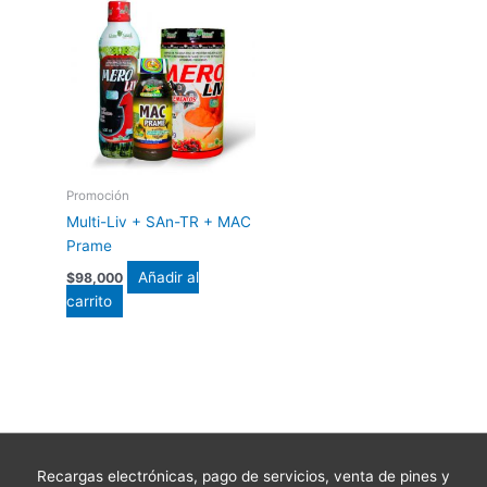
Promoción
Multi-Liv + SAn-TR + MAC
Prame
Añadir al
$
98,000
carrito
Recargas electrónicas, pago de servicios, venta de pines y