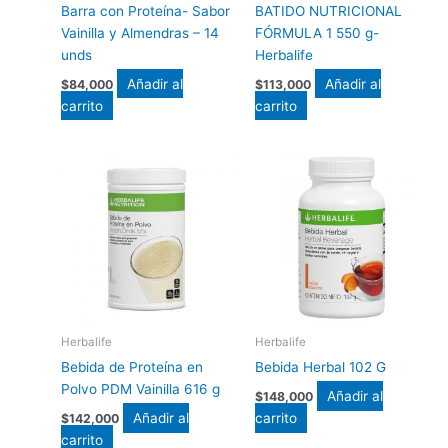
Barra con Proteína- Sabor
BATIDO NUTRICIONAL
Vainilla y Almendras – 14
FÓRMULA 1 550 g-
unds
Herbalife
Añadir al
Añadir al
$
84,000
$
113,000
carrito
carrito
Herbalife
Herbalife
Bebida de Proteína en
Bebida Herbal 102 G
Polvo PDM Vainilla 616 g
Añadir al
$
148,000
Añadir al
carrito
$
142,000
carrito