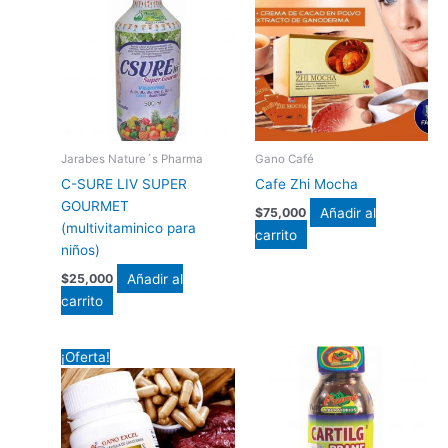
Jarabes Nature´s Pharma
Gano Café
C-SURE LIV SUPER
Cafe Zhi Mocha
GOURMET
Añadir al
$
75,000
(multivitaminico para
carrito
niños)
Añadir al
$
25,000
carrito
El
El
¡Oferta!
precio
precio
original
actual
era:
es:
$279,300.
$250,000.