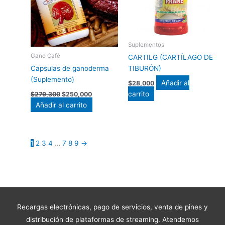
Suplementos
Gano Café
CARTILG (CARTÍLAGO DE
Capsulas de ganoderma
TIBURÓN)
(Suplemento)
Añadir al
$
28,000
carrito
$
279,300
$
250,000
Añadir al carrito
1
2
3
4
…
7
8
9
→
Recargas electrónicas, pago de servicios, venta de pines y
distribución de plataformas de streaming. Atendemos