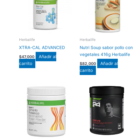
Herbalife
Herbalife
XTRA-CAL ADVANCED
Nutri Soup sabor pollo con
vegetales 416g Herbalife
Añadir al
$
47,000
carrito
Añadir al
$
82,000
carrito