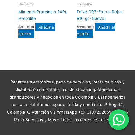
Herbalife
Herbalife
Alimento Proteínico 240g
Drive CR7-Frutos Rojos-
Herbalife
810 gr (Nuevo)
Añadir al
Añadir al
$
85,000
$
116,000
carrito
carrito
Recargas electrónicas, pago de servicios, venta de pines y
distribución de plataformas de streaming. Atendemos
distribuidores y negocios en toda Colombia y Latinoamerica
con una plataforma segura, rápida y confiable. 📍 Bogotá,
Colombia 📞 Atención vía WhatsApp +57 3107292659 © 2026
Paga Servicios y Más – Todos los derechos reservados